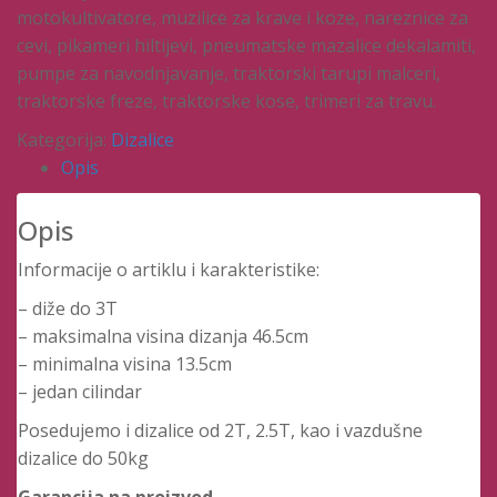
motokultivatore, muzilice za krave i koze, nareznice za
cevi, pikameri hiltijevi, pneumatske mazalice dekalamiti,
pumpe za navodnjavanje, traktorski tarupi malceri,
traktorske freze, traktorske kose, trimeri za travu.
Kategorija:
Dizalice
Opis
Opis
Informacije o artiklu i karakteristike:
– diže do 3T
– maksimalna visina dizanja 46.5cm
– minimalna visina 13.5cm
– jedan cilindar
Posedujemo i dizalice od 2T, 2.5T, kao i vazdušne
dizalice do 50kg
Garancija na proizvod.