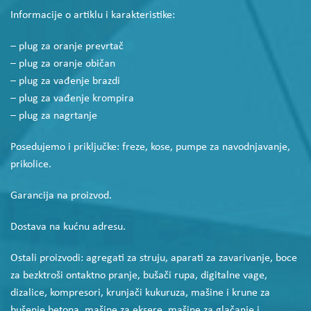
Informacije o artiklu i karakteristike:
– plug za oranje prevrtač
– plug za oranje običan
– plug za vađenje brazdi
– plug za vađenje krompira
– plug za nagrtanje
Posedujemo i priključke: freze, kose, pumpe za navodnjavanje,
prikolice.
Garancija na proizvod.
Dostava na kućnu adresu.
Ostali proizvodi: agregati za struju, aparati za zavarivanje, boce
za bezktroši ontaktno pranje, bušači rupa, digitalne vage,
dizalice, kompresori, krunjači kukuruza, mašine i krune za
bušenje betona, mašine za eksere, mašine za glačanje i