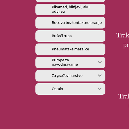
Pikameri, hiltijevi, aku
odvijači
Boce za bezkontaktno pranje
Trak
Bušači rupa
p
Pneumatske mazalice
Pumpe za
navodnjavanje
Za građevinarstvo
Ostalo
Tra