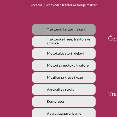
Početna
/
Proizvodi
/ Traktorski tarupi malceri
Traktorski tarupi malceri
Ček
Traktorske freze, traktorske
sitnilice
Motokultivatori i delovi
Motori za motokultivatore
Muzilice za krave i koze
Agregati za struju
Tra
Kompresori
Aparati za zavarivanje