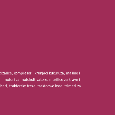
 dizalice, kompresori, krunjači kukuruza, mašine i
, motori za motokultivatore, muzilice za krave i
eri, traktorske freze, traktorske kose, trimeri za