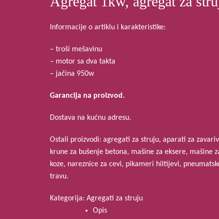
Agregat 1kw, agregat za stru
Informacije o artiklu i karakteristike:
– troši mešavinu
– motor sa dva takta
– jačina 950w
Garancija na proizvod.
Dostava na kućnu adresu.
Ostali proizvodi: agregati za struju, aparati za zavar
krune za bušenje betona, mašine za eksere, mašine za 
koze, nareznice za cevi, pikameri hiltijevi, pneumats
travu.
Kategorija:
Agregati za struju
Opis