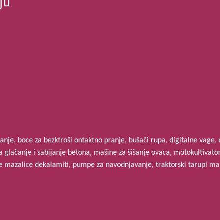
ju
ivanje, boce za bezktroši ontaktno pranje, bušači rupa, digitalne vage,
glačanje i sabijanje betona, mašine za šišanje ovaca, motokultivatori
ke mazalice dekalamiti, pumpe za navodnjavanje, traktorski tarupi malc