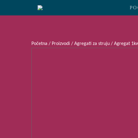
PO
Početna
/
Proizvodi
/
Agregati za struju
/ Agregat 1kw