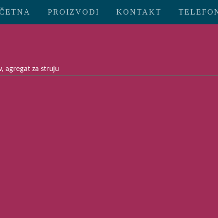
ČETNA
PROIZVODI
KONTAKT
TELEFON:
, agregat za struju