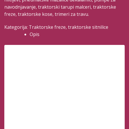
navodnjavanje, traktorski tarupi malceri, traktorske
freze, traktorske kose, trimeri za travu.
Kategorija:
Traktorske freze, traktorske sitnilice
Opis
Opis
Informacije o artiklu i karakteristike:
– proizvođač Farmers
– zemlja porekla Indija
– spiralno idu motike (ne opterećuje traktor)
– 10 krugova po 6 motika u krugu, ukupno 60 motika
(ne opterećuje traktor)
– preko reduktora i zupčanika
– kardan se dobija sa frezom