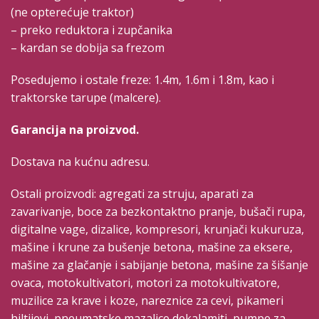
(ne opterećuje traktor)
– preko reduktora i zupčanika
– kardan se dobija sa frezom
Posedujemo i ostale freze: 1.4m, 1.6m i 1.8m, kao i
traktorske tarupe (malcere).
Garancija na proizvod.
Dostava na kućnu adresu.
Ostali proizvodi: agregati za struju, aparati za
zavarivanje, boce za bezkontaktno pranje, bušači rupa,
digitalne vage, dizalice, kompresori, krunjači kukuruza,
mašine i krune za bušenje betona, mašine za eksere,
mašine za glačanje i sabijanje betona, mašine za šišanje
ovaca, motokultivatori, motori za motokultivatore,
muzilice za krave i koze, nareznice za cevi, pikameri
hiltijevi, pneumatske mazalice dekalamiti, pumpe za